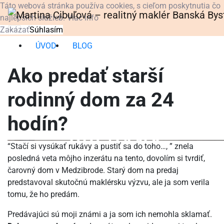
Táto webová stránka používa cookies, s cieľom poskytnutia čo
najlepších služieb.
Viac info
Zakázať
Súhlasím
ÚVOD
BLOG
Ako predať starší
rodinný dom za 24
hodín?
“Stačí si vysúkať rukávy a pustiť sa do toho…, ” znela
posledná veta môjho inzerátu na tento, dovolím si tvrdiť,
čarovný dom v Medzibrode. Starý dom na predaj
predstavoval skutočnú maklérsku výzvu, ale ja som verila
tomu, že ho predám.
Predávajúci sú moji známi a ja som ich nemohla sklamať.