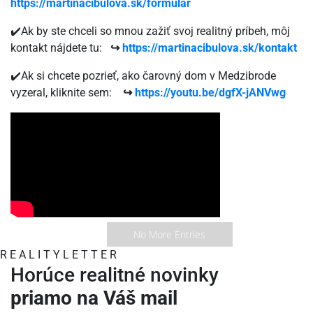
https://martinacibulova.sk/formular
✔️Ak by ste chceli so mnou zažiť svoj realitný príbeh, môj
kontakt nájdete tu:
↪️
https://martinacibulova.sk/kontakt
✔️Ak si chcete pozrieť, ako čarovný dom v Medzibrode
vyzeral, kliknite sem:
↪️
https://youtu.be/dgfX-jANVwg
No More Entries
R
E
A
L
I
T
Y
L
E
T
T
E
R
Horúce realitné novinky
priamo na Váš mail