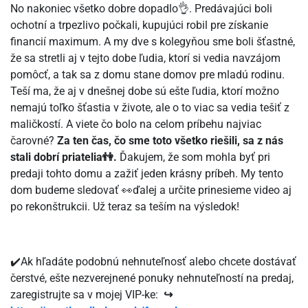
No nakoniec všetko dobre dopadlo👌. Predávajúci boli
ochotní a trpezlivo počkali, kupujúci robil pre získanie
financií maximum. A my dve s kolegyňou sme boli šťastné,
že sa stretli aj v tejto dobe ľudia, ktorí si vedia navzájom
pomôcť, a tak sa z domu stane domov pre mladú rodinu.
Teší ma, že aj v dnešnej dobe sú ešte ľudia, ktorí možno
nemajú toľko šťastia v živote, ale o to viac sa vedia tešiť z
maličkostí. A viete čo bolo na celom príbehu najviac
čarovné?
Za ten čas, čo sme toto všetko riešili, sa z nás
stali dobrí priatelia👫.
Ďakujem, že som mohla byť pri
predaji tohto domu a zažiť jeden krásny príbeh. My tento
dom budeme sledovať 👀ďalej a určite prinesieme video aj
po rekonštrukcii. Už teraz sa teším na výsledok!
✔️Ak hľadáte podobnú nehnuteľnosť alebo chcete dostávať
čerstvé, ešte nezverejnené ponuky nehnuteľností na predaj,
zaregistrujte sa v mojej VIP-ke:
↪️