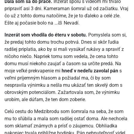
Dala som sa do práce.
Inzerát spolu s videom mi trvalo
pripraviť asi 3 dni. Kameraman šomral už od začiatku. Vraj
čo už z tohto domu natočíme, že je to ďaleko a celé zle.
Ešte aj počasie bolo na …💩 Nevadí.
Inzerát som vhodila do éteru v sobotu.
Pomyslela som si,
že predaj tohto domu trochu potrvá. Dnes si skôr ľudia
radšej priplatia, ako by si mali vysúkať rukávy a spraviť z
ničoho niečo. Napriek tomu som vedela, že cena tohto
domu musí niekoho zaujať a časom sa určite predá. Na
moje veľké prekvapenie mi
hneď v nedeľu zavolal pán
s
veľmi príjemným hlasom a požiadal ma, či by som
nespravila výnimku a nešla mu ukázať ten skvelý dom s
obrovským potenciálom. Zažartovala som, že výnimku
urobím, ale dúfam, že ten dom zoberie.
Celú cestu do Medzibrodu som šomrala na seba, že som
mu to sľúbila a mala som radšej ostať doma. Ale nechcela
som sklamať známych a prísť o záujemcu. Obhliadka
nakoniec trvala približne hodinku. Pán nehnuteľnosť videl,