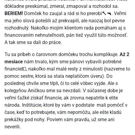
dôkladne preskúmal, zmeral, zmapoval a rozhodol sa.
BERIEM!
Domček ho zaujal a rád si ho prerobí🔨🔫. Veľmi
ma jeho slová potešili až prekvapili, ale naozaj bol pevne
rozhodnutý. Nakoľko mojim klientom rada pomáham aj s
financovaním nehnuteľnosti, pán tiež využil túto možnosť.
A tak sme sa dali do práce.
Tu sa príbeh o čarovnom domčeku trochu komplikuje.
Až 2
mesiace
nám trvalo, kým sme pánovi vybavili potrebné
financie💶, nakoľko mal malé resty z minulosti (nazveme to
pomoc sestre, ktorá sa stala neplatičom úveru). Do
poslednej chvíle sme tŕpli, či to celé vôbec vyjde. Ale s
kolegyňou Aničkou sme sa nevzdali. V súčasnej dobe je
veľmi ťažké získať financie, ak zrovna nepatríte k elite
národa. Inštitúcie, ktoré by vám v podstate mali pomôcť v
čase, keď to potrebujete, vám nepomôžu, ale ešte kladú
prekážky pod nohy. Poviem vám pravdu, už sme ani
neverili.