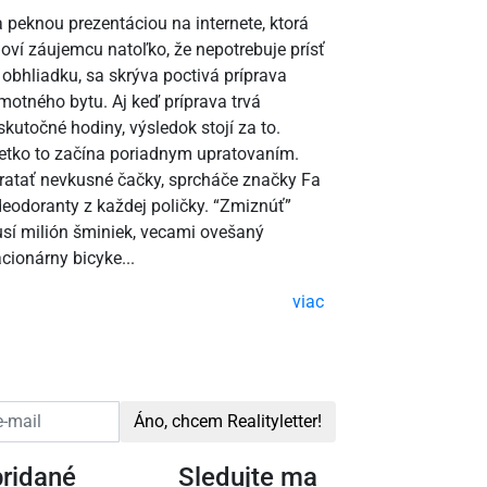
 peknou prezentáciou na internete, ktorá
som milo prek
loví záujemcu natoľko, že nepotrebuje prísť
mám odporúča
 obhliadku, sa skrýva poctivá príprava
motného bytu. Aj keď príprava trvá
skutočné hodiny, výsledok stojí za to.
etko to začína poriadnym upratovaním.
ratať nevkusné čačky, sprcháče značky Fa
deodoranty z každej poličky. “Zmiznúť”
sí milión šminiek, vecami ovešaný
acionárny bicyke...
viac
Áno, chcem Realityletter!
pridané
Sledujte ma