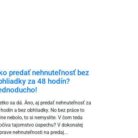
COVID-19
ko predať nehnuteľnosť bez
nehnuteľn
bhliadky za 48 hodín?
prekvapil
ednoducho!
Keď začiatkom
pandémia, nik
etko sa dá. Áno, aj predať nehnuteľnosť za
biznisom a an
 hodín a bez obhliadky. No bez práce to
začiatku pove
lne nebolo, to si nemyslite. V čom teda
s nehnuteľnos
očíva tajomstvo úspechu? V dokonalej
nehnuteľností
íprave nehnuteľnosti na predaj...
po ich kúpe v