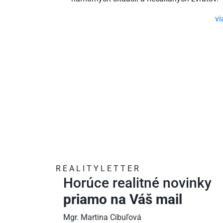
vi
R
E
A
L
I
T
Y
L
E
T
T
E
R
Horúce realitné novinky
priamo na Váš mail
Mgr. Martina Cibuľová