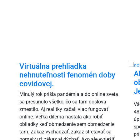
Virtuálna prehliadka
A
nehnuteľnosti fenomén doby
o
covidovej.
J
i
Minulý rok prišla pandémia a do online sveta
sa presunulo všetko, čo sa tam doslova
Vš
zmestilo. Aj realitky začali viac fungovať
48
online. Veľká dilema nastala ako robiť
úp
obliadky keď obmedzenie sem obmedzenie
sp
tam. Zákaz vychádzať, zákaz stretávať sa
pr
pomaly už zákaz aj dýchať. Ako ale vyriešiť