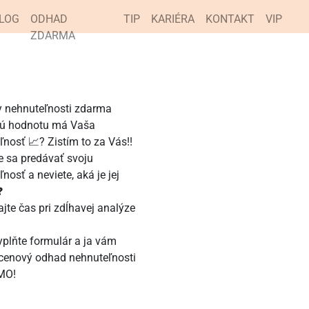
LOG
ODHAD
TIP
KARIÉRA
KONTAKT
VIP
ZDARMA
kú hodnotu má Vaša
nosť 📈? Zistím to za Vás!!
e sa predávať svoju
nosť a neviete, aká je jej
❓
jte čas pri zdĺhavej analýze
yplňte formulár a ja vám
cenový odhad nehnuteľnosti
MO!