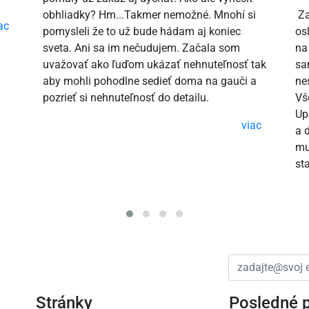
obhliadky? Hm...Takmer nemožné. Mnohí si
Za
ac
pomysleli že to už bude hádam aj koniec
os
sveta. Ani sa im nečudujem. Začala som
na
uvažovať ako ľuďom ukázať nehnuteľnosť tak
sa
aby mohli pohodlne sedieť doma na gauči a
ne
pozrieť si nehnuteľnosť do detailu.
Vš
Up
viac
a 
mu
st
Stránky
Posledné 