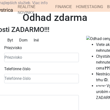
najlepších služieb.
Viac info
REALITNÉ
FINANCIE
HOMESTAGING
B
NOVINKY
Odhad zdarma
osti ZADARMO!!!
Byt
Dom
Iné
Viete a
Priezvisko
nehnuteľ
Chystát
nehnuteľ
cena❓❓
Telefónne číslo
Nestráca
trhu 🙉.
↩️↩️↩️ V
urobím 
ZADAR