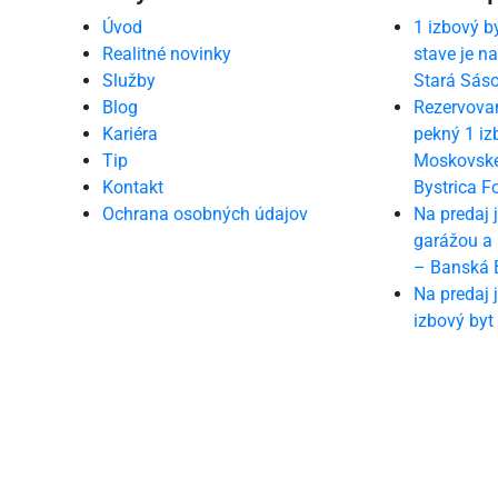
Úvod
1 izbový 
Realitné novinky
stave je na
Služby
Stará Sás
Blog
Rezervovan
Kariéra
pekný 1 iz
Tip
Moskovskej
Kontakt
Bystrica F
Ochrana osobných údajov
Na predaj 
garážou a
– Banská 
Na predaj 
izbový byt