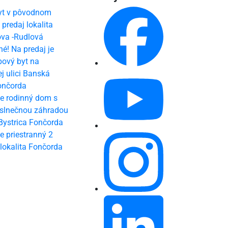
byt v pôvodnom
 predaj lokalita
ova -Rudlová
é! Na predaj je
bový byt na
 ulici Banská
ončorda
je rodinný dom s
 slnečnou záhradou
Bystrica Fončorda
je priestranný 2
 lokalita Fončorda