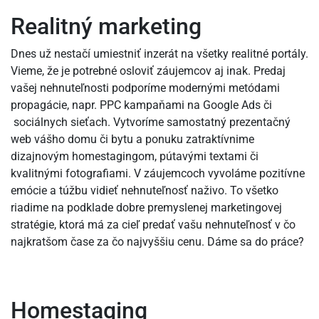
Realitný marketing
Dnes už nestačí umiestniť inzerát na všetky realitné portály.
Vieme, že je potrebné osloviť záujemcov aj inak. Predaj
vašej nehnuteľnosti podporíme modernými metódami
propagácie, napr. PPC kampaňami na Google Ads či
sociálnych sieťach. Vytvoríme samostatný prezentačný
web vášho domu či bytu a ponuku zatraktívnime
dizajnovým homestagingom, pútavými textami či
kvalitnými fotografiami. V záujemcoch vyvoláme pozitívne
emócie a túžbu vidieť nehnuteľnosť naživo. To všetko
riadime na podklade dobre premyslenej marketingovej
stratégie, ktorá má za cieľ predať vašu nehnuteľnosť v čo
najkratšom čase za čo najvyššiu cenu. Dáme sa do práce?
Homestaging