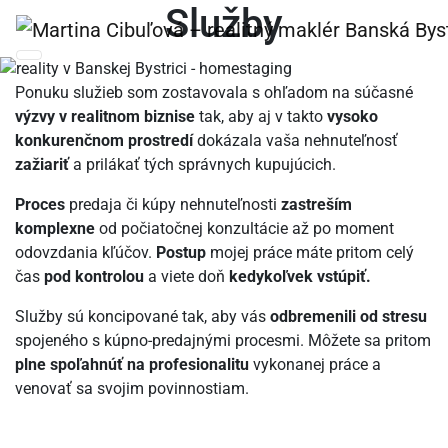
Služby
Ponuku služieb som zostavovala s ohľadom na súčasné
výzvy v realitnom biznise
tak, aby aj v takto
vysoko
konkurenčnom prostredí
dokázala vaša nehnuteľnosť
zažiariť
a prilákať tých správnych kupujúcich.
Proces
predaja či kúpy nehnuteľnosti
zastreším
komplexne
od počiatočnej konzultácie až po moment
odovzdania kľúčov.
Postup
mojej práce máte pritom celý
čas
pod kontrolou
a viete doň
kedykoľvek vstúpiť.
Služby sú koncipované tak, aby vás
odbremenili od stresu
spojeného s kúpno-predajnými procesmi. Môžete sa pritom
plne spoľahnúť na profesionalitu
vykonanej práce a
venovať sa svojim povinnostiam.