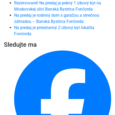
Rezervované! Na predaj je pekný 1 izbový byt na
Moskovskej ulici Banská Bystrica Fončorda
Na predaj je rodinný dom s garážou a slnečnou
záhradou – Banská Bystrica Fončorda
Na predaj je priestranný 2 izbový byt lokalita
Fončorda
Sledujte ma