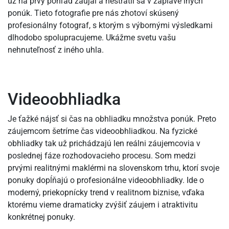
už na prvý pohľad zaujal a nestratil sa v záplave iných
ponúk. Tieto fotografie pre nás zhotoví skúsený
profesionálny fotograf, s ktorým s výbornými výsledkami
dlhodobo spolupracujeme. Ukážme svetu vašu
nehnuteľnosť z iného uhla.
Videoobhliadka
Je ťažké nájsť si čas na obhliadku množstva ponúk. Preto
záujemcom šetríme čas videoobhliadkou. Na fyzické
obhliadky tak už prichádzajú len reálni záujemcovia v
poslednej fáze rozhodovacieho procesu. Som medzi
prvými realitnými maklérmi na slovenskom trhu, ktorí svoje
ponuky dopĺňajú o profesionálne videoobhliadky. Ide o
moderný, priekopnícky trend v realitnom biznise, vďaka
ktorému vieme dramaticky zvýšiť záujem i atraktivitu
konkrétnej ponuky.