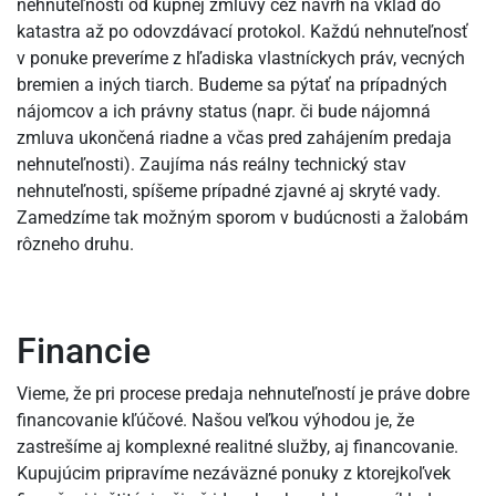
nehnuteľnosti od kúpnej zmluvy cez návrh na vklad do
katastra až po odovzdávací protokol. Každú nehnuteľnosť
v ponuke preveríme z hľadiska vlastníckych práv, vecných
bremien a iných tiarch. Budeme sa pýtať na prípadných
nájomcov a ich právny status (napr. či bude nájomná
zmluva ukončená riadne a včas pred zahájením predaja
nehnuteľnosti). Zaujíma nás reálny technický stav
nehnuteľnosti, spíšeme prípadné zjavné aj skryté vady.
Zamedzíme tak možným sporom v budúcnosti a žalobám
rôzneho druhu.
Financie
Vieme, že pri procese predaja nehnuteľností je práve dobre
financovanie kľúčové. Našou veľkou výhodou je, že
zastrešíme aj komplexné realitné služby, aj financovanie.
Kupujúcim pripravíme nezáväzné ponuky z ktorejkoľvek