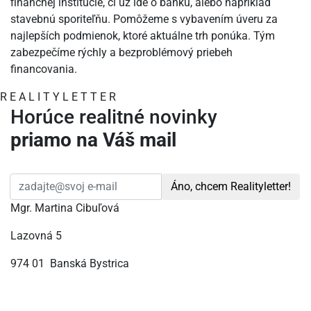
finančnej inštitúcie, či už ide o banku, alebo napríklad
stavebnú sporiteľňu. Pomôžeme s vybavením úveru za
najlepších podmienok, ktoré aktuálne trh ponúka. Tým
zabezpečíme rýchly a bezproblémový priebeh
financovania.
R
E
A
L
I
T
Y
L
E
T
T
E
R
Horúce realitné novinky
priamo na Váš mail
Áno, chcem Realityletter!
Mgr. Martina Cibuľová
Lazovná 5
974 01 Banská Bystrica