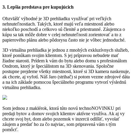
3. Lepšia predstava pre kupujúcich
Obzvlášť výhodné je 3D prehliadku využívať pri veľkých
nehnuteľnostiach. Takých, ktoré majú veľa miestností alebo
niekoľko poschodí a celkovo sú členité a priestranné. Záujemca o
kúpu sa tak môže dobre v celej nehnuteľnosti zorientovať a to z
papierového plánu alebo pôdorysu často nie je vôbec jednoduché.
3D virtuálna prehliadka je jednou z mnohých exkluzívnych služieb,
ktoré ponúkam svojim klientom. S jej prípravou nebudete mať
žiadne starosti. Prídem k vám do bytu alebo domu s profesionálom
Ondrom, ktorý je špeciálistom na 3D skenovania. Spoločne
postupne prejdeme všetky miestnosti, ktoré si 3D kamera naskenuje,
ak chcete, aj vyfotí. Náš Jaro (strihač) si potom vezme zdrojové dáta
a na ich základe pomocou špeciálneho programu vytvorí výslednú
virtuálnu prehliadku.
Som jednou z maklérok, ktorá túto novú technoNOVINKU pri
predaji bytov a domov svojich klientov aktívne využíva. Ak aj vy
chcete svoj byt, dom alebo pozemok v inzercii odlíšiť, vyvolať
záujem a predať ho za čo najviac, som pripravená vám s tým
pomôcť.