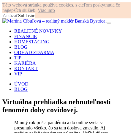
Táto webová stránka používa cookies, s cieľom poskytnutia čo
najlepších služieb.
Viac info
Zakázať
Súhlasím
REALITNÉ NOVINKY
FINANCIE
HOMESTAGING
BLOG
ODHAD ZDARMA
TIP
KARIÉRA
KONTAKT
VIP
ÚVOD
BLOG
Virtuálna prehliadka nehnuteľnosti
fenomén doby covidovej.
Minulý rok prišla pandémia a do online sveta sa
presunulo všetko, čo sa tam doslova zmestilo. Aj