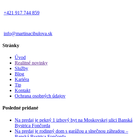
+421 917 744 859
info@martinacibulova.sk
Stránky
Úvod
Realitné novinky
Služby
Blog
Kariéra
Tip
Kontakt
Ochrana osobných údajov
Posledné pridané
Na predaj je pekný 1 izbový byt na Moskovskej ulici Banská
Bystrica Fončorda
Na predaj je rodinný dom s garážou a slnečnou záhradou –
Banská Bystrica Fončorda