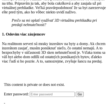
na trhu. Pripravím ju tak, aby bola cukríková a aby zaujala už pri
virtuálnej prehliadke. Veľká pravdepodobnosť že sa byt zarezervuje
ešte pred tým, ako ho vôbec niekto uvidí naživo.
Prečo sa mi oplatí využívať 3D virtuálnu prehliadku pri
predaji nehnuteľnosti?
1. Oslovím viac záujemcov
Na realitnom serveri sú mraky inzerátov na byty a domy. Ak chcem
inzerátom zaujať, musím ponúknuť niečo, čo ostatní nemajú. A to
bezpochyby v súčasnosti 3D sken nehnuteľností je. Vďaka tomu sa
váš byt alebo dom odlíši od ostatných ponúkaných bytov, ďaleko
viac ľudí si ho pozrie. A to, samozrejme, zvyšuje šancu na predaj.