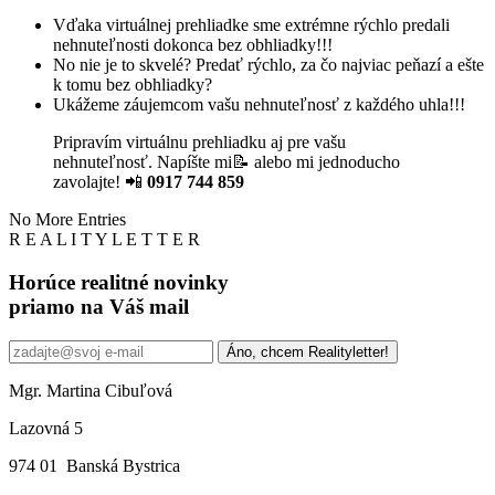
Vďaka virtuálnej prehliadke sme extrémne rýchlo predali
nehnuteľnosti dokonca bez obhliadky!!!
No nie je to skvelé? Predať rýchlo, za čo najviac peňazí a ešte
k tomu bez obhliadky?
Ukážeme záujemcom vašu nehnuteľnosť z každého uhla!!!
Pripravím virtuálnu prehliadku aj pre vašu
nehnuteľnosť. Napíšte mi📝 alebo mi jednoducho
zavolajte! 📲
0917 744 859
No More Entries
R
E
A
L
I
T
Y
L
E
T
T
E
R
Horúce realitné novinky
priamo na Váš mail
Áno, chcem Realityletter!
Mgr. Martina Cibuľová
Lazovná 5
974 01 Banská Bystrica