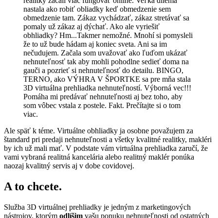
realitky začali viac fungovať online. Veľká dilema
nastala ako robiť obliadky keď obmedzenie sem
obmedzenie tam. Zákaz vychádzať, zákaz stretávať sa
pomaly už zákaz aj dýchať. Ako ale vyriešiť
obhliadky? Hm...Takmer nemožné. Mnohí si pomysleli
že to už bude hádam aj koniec sveta. Ani sa im
nečudujem. Začala som uvažovať ako ľuďom ukázať
nehnuteľnosť tak aby mohli pohodlne sedieť doma na
gauči a pozrieť si nehnuteľnosť do detailu. BINGO,
TERNO, ako VÝHRA V ŠPORTKE sa pre mňa stala
3D virtuálna prehliadka nehnuteľností. Výborná vec!!!
Pomáha mi predávať nehnuteľnosti aj bez toho, aby
som vôbec vstala z postele. Fakt. Prečítajte si o tom
viac.
Ale späť k téme. Virtuálne obhliadky ja osobne považujem za
štandard pri predaji nehnuteľnosti a všetky kvalitné realitky, makléri
by ich už mali mať. V podstate vám virtuálna prehliadka zaručí, že
vami vybraná realitná kancelária alebo realitný maklér ponúka
naozaj kvalitný servis aj v dobe covidovej.
A to chcete.
Služba 3D virtuálnej prehliadky je jedným z marketingových
nástrojov, ktorým
odlíšim
vašu ponuku nehnuteľnosti od ostatných