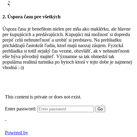
2. Úspora času pre všetkých
Úspora času je benefitom nielen pre mňa ako maklérku, ale hlavne
pre kupujúcich a predávajúcich. Kupujúci má možnosť si dopredu
prejsť celú nehnuteľnosť a urobiť si predstavu. Na prehliadku
prichádzajú častokrát ľudia, ktorí majú naozaj záujem. Fyzická
prehliadka si totiž nejaký čas vezme, obzvlášť, ak v nehnuteľnosti
ešte býva pôvodný majiteľ. Významne sa tak obmedzí tak
populárna realitná turistika po bytoch ktorá v tejto dobe je najmenej
vhodná :-))