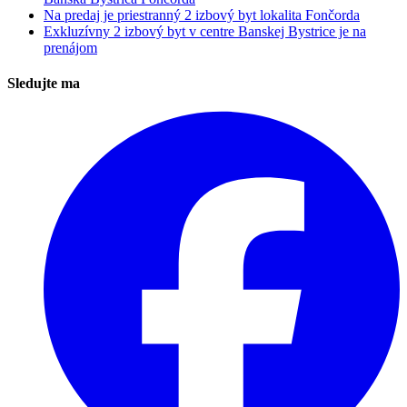
Na predaj je priestranný 2 izbový byt lokalita Fončorda
Exkluzívny 2 izbový byt v centre Banskej Bystrice je na
prenájom
Sledujte ma