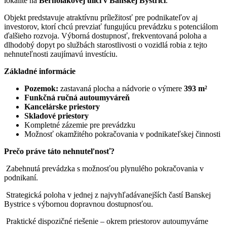
lokalite na
Bernolákovej ulici v Banskej Bystrici
.
Objekt predstavuje atraktívnu príležitosť pre podnikateľov aj
investorov, ktorí chcú prevziať fungujúcu prevádzku s potenciálom
ďalšieho rozvoja. Výborná dostupnosť, frekventovaná poloha a
dlhodobý dopyt po službách starostlivosti o vozidlá robia z tejto
nehnuteľnosti zaujímavú investíciu.
Základné informácie
Pozemok:
zastavaná plocha a nádvorie o výmere
393 m²
Funkčná ručná autoumyváreň
Kancelárske priestory
Skladové priestory
Kompletné zázemie pre prevádzku
Možnosť okamžitého pokračovania v podnikateľskej činnosti
Prečo práve táto nehnuteľnosť?
Zabehnutá prevádzka s možnosťou plynulého pokračovania v
podnikaní.
Strategická poloha v jednej z najvyhľadávanejších častí Banskej
Bystrice s výbornou dopravnou dostupnosťou.
Praktické dispozičné riešenie – okrem priestorov autoumyvárne