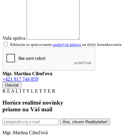
Vaša správa
Súhlasím so spracovaním
osobných údajov
na účely kontaktovania.
Mgr. Martina Cibuľová
+421 917 744 859
Odoslať
R
E
A
L
I
T
Y
L
E
T
T
E
R
Horúce realitné novinky
priamo na Váš mail
Áno, chcem Realityletter!
Mgr. Martina Cibuľová