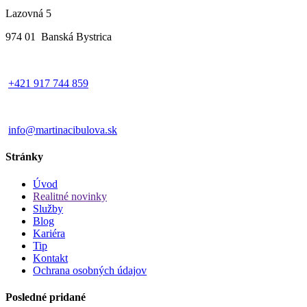
Lazovná 5
974 01 Banská Bystrica
+421 917 744 859
info@martinacibulova.sk
Stránky
Úvod
Realitné novinky
Služby
Blog
Kariéra
Tip
Kontakt
Ochrana osobných údajov
Posledné pridané