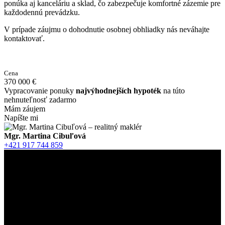
ponúka aj kanceláriu a sklad, čo zabezpečuje komfortné zázemie pre
každodennú prevádzku.
V prípade záujmu o dohodnutie osobnej obhliadky nás neváhajte
kontaktovať.
Cena
370 000 €
Vypracovanie ponuky
najvýhodnejších hypoték
na túto
nehnuteľnosť
zadarmo
Mám záujem
Napíšte mi
Mgr. Martina Cibuľová
+421 917 744 859