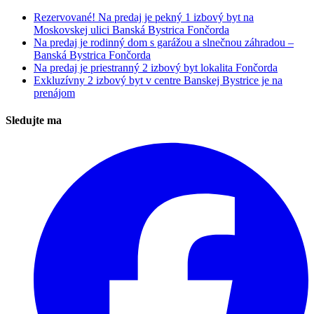
Rezervované! Na predaj je pekný 1 izbový byt na
Moskovskej ulici Banská Bystrica Fončorda
Na predaj je rodinný dom s garážou a slnečnou záhradou –
Banská Bystrica Fončorda
Na predaj je priestranný 2 izbový byt lokalita Fončorda
Exkluzívny 2 izbový byt v centre Banskej Bystrice je na
prenájom
Sledujte ma