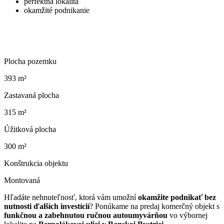
perfektná lokalita
okamžité podnikanie
Plocha pozemku
393 m²
Zastavaná plocha
315 m²
Úžitková plocha
300 m²
Konštrukcia objektu
Montovaná
Hľadáte nehnuteľnosť, ktorá vám umožní
okamžite podnikať bez
nutnosti ďalších investícií
? Ponúkame na predaj komerčný objekt s
funkčnou a zabehnutou ručnou autoumyvárňou
vo výbornej