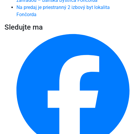
záhradou – Banská Bystrica Fončorda
Na predaj je priestranný 2 izbový byt lokalita
Fončorda
Sledujte ma