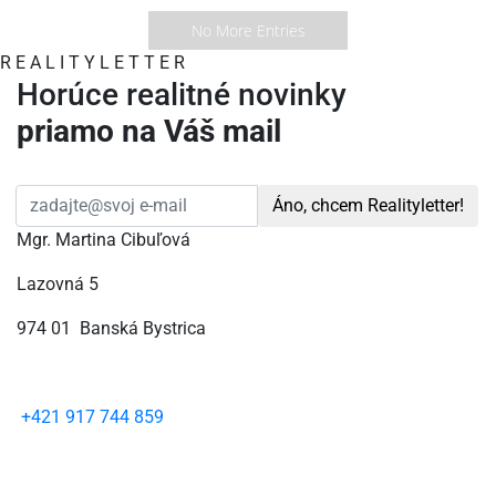
No More Entries
R
E
A
L
I
T
Y
L
E
T
T
E
R
Horúce realitné novinky
priamo na Váš mail
Áno, chcem Realityletter!
Mgr. Martina Cibuľová
Lazovná 5
974 01 Banská Bystrica
+421 917 744 859