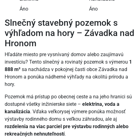
Áno
Áno
Slnečný stavebný pozemok s
výhľadom na hory – Závadka nad
Hronom
Hľadáte miesto pre vysnívaný domov alebo zaujímavú
investíciu? Tento slnečný a rovinatý pozemok s výmerou
1
888 m²
sa nachádza v pokojnej časti obce Závadka nad
Hronom a ponúka nádherné výhľady na okolitú prírodu a
hory.
Pozemok má prístup po obecnej ceste a na jeho hranici sú
dostupné všetky inžinierske siete –
elektrina, voda a
kanalizácia
. Vďaka veľkorysej výmere ponúka možnosť
výstavby rodinného domu s veľkou záhradou, ale aj
rozdelenia na viac parciel pre výstavbu rodinných alebo
rekreačných nehnuteľností
.