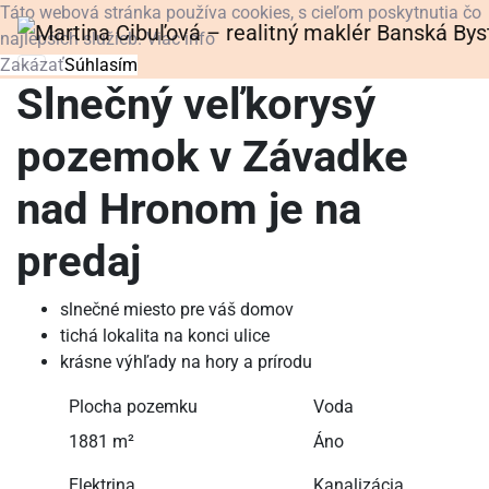
Táto webová stránka používa cookies, s cieľom poskytnutia čo
najlepších služieb.
Viac info
Zakázať
Súhlasím
Slnečný veľkorysý
pozemok v Závadke
nad Hronom je na
predaj
slnečné miesto pre váš domov
tichá lokalita na konci ulice
krásne výhľady na hory a prírodu
Plocha pozemku
Voda
1881 m²
Áno
Elektrina
Kanalizácia