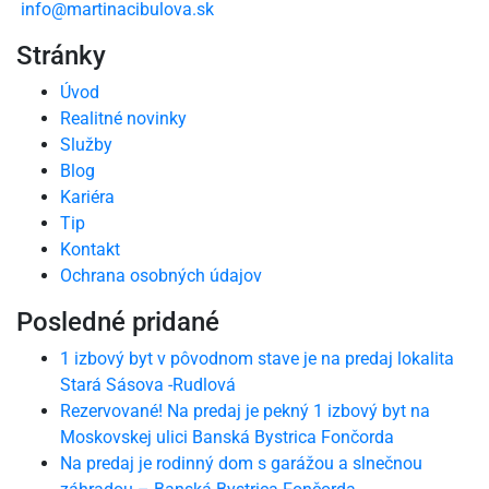
info@martinacibulova.sk
Stránky
Úvod
Realitné novinky
Služby
Blog
Kariéra
Tip
Kontakt
Ochrana osobných údajov
Posledné pridané
1 izbový byt v pôvodnom stave je na predaj lokalita
Stará Sásova -Rudlová
Rezervované! Na predaj je pekný 1 izbový byt na
Moskovskej ulici Banská Bystrica Fončorda
Na predaj je rodinný dom s garážou a slnečnou